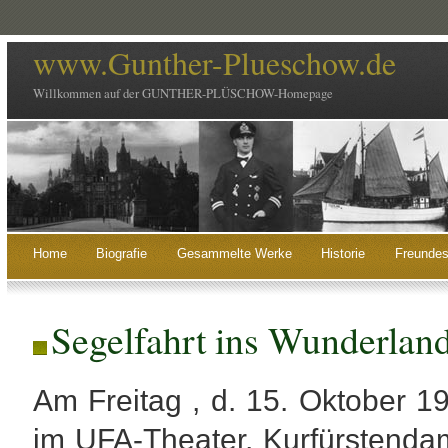
www.Gunther-Plueschow.de
Willkommen auf der GUNTHER-PLÜSCHOW-Homepage
Home
Biografie
Gesammelte Werke
Historie
Freundes
Segelfahrt ins Wunderlan
Am Freitag , d. 15. Oktober 19
im UFA-Theater, Kurfürstend