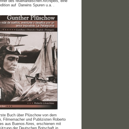
ner des feuerländischen Archipels, eine
dition auf Darwins Spuren u.a. .
rste Buch über Plüschow von dem
n, Filmemacher und Publizisten Roberto
es aus Buenos Aires, erschienen mit
tützung der Deutschen Botschaft in