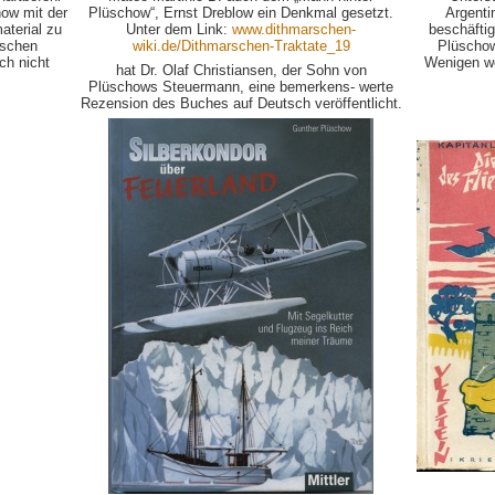
ow mit der
Plüschow“, Ernst Dreblow ein Denkmal gesetzt.
Argenti
aterial zu
Unter dem Link:
www.dithmarschen-
beschäftig
ischen
wiki.de/Dithmarschen-Traktate_19
Plüschow
ch nicht
Wenigen we
hat Dr. Olaf Christiansen, der Sohn von
Plüschows Steuermann, eine bemerkens- werte
Rezension des Buches auf Deutsch veröffentlicht.