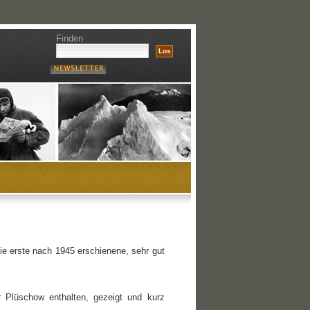
Finden
die erste nach 1945 erschienene, sehr gut
 Plüschow enthalten, gezeigt und kurz