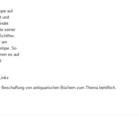
ope
auf
st und
indet
e seiner
chiffes.
r am
elope
. So
enen es auf
t.
Links
r Beschaffung von antiquarischen Büchern zum Thema behilflich.