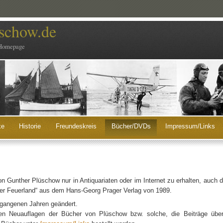
schow.de
Homepage
ke
Historie
Freundeskreis
Bücher/DVDs
Impressum/Links
n Gunther Plüschow nur in Antiquariaten oder im Internet zu erhalten, auch 
ber Feuerland“ aus dem Hans-Georg Prager Verlag von 1989.
ergangenen Jahren geändert.
en Neuauflagen der Bücher von Plüschow bzw. solche, die Beiträge über