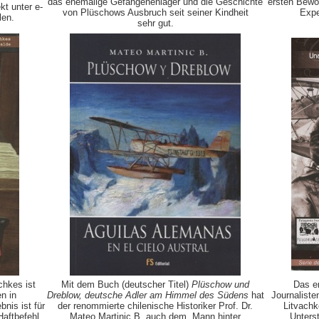
das ehemalige Gefangenenlager und die Geschichte
ersten Bewoh
t unter e-
von Plüschows Ausbruch seit seiner Kindheit
Expe
len.
sehr gut.
chkes ist
Mit dem Buch (deutscher Titel)
Plüschow und
Das e
n in
Dreblow, deutsche Adler am Himmel des Südens
hat
Journaliste
nis ist für
der renommierte chilenische Historiker Prof. Dr.
Litvachk
Haftbefehl
Mateo Martinic B. auch dem „Mann hinter
Unters