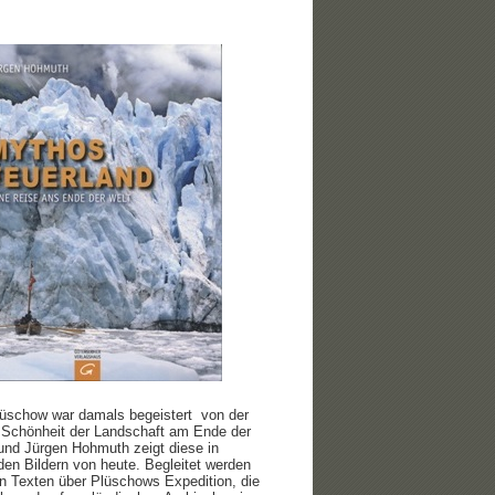
üschow war damals begeistert von der
 Schönheit der Landschaft am Ende der
und Jürgen Hohmuth zeigt diese in
den Bildern von heute. Begleitet werden
n Texten über Plüschows Expedition, die