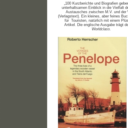
„100 Kurzberichte und Biografien gebe
unterhaltsamen Einblick in die Vielfalt 
Austausches zwischen M.V. und der 
(Verlagstext). Ein kleines, aber feines Buc
für Touristen, natürlich mit einem Pl
Artikel. Die englische Ausgabe trägt de
Worldclass.