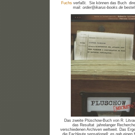
Fuchs
verfaßt. Sie können das Buch direk
mail:
order@ikarus-books.de
bestel
Das zweite Plüschow-Buch von R. Litva
das Resultat jahrelanger Recherche
verschiedenen Archiven weltweit. Das Ergeb
die Fachleute sensationell: es gab einen 