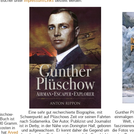
e Bücher unter
Impressum/Links
bestellt werden.
Eine sehr gut recherchierte Biographie, mit
Gunther Pl
lüschow-
Schwerpunkt auf Plüschows Zeit vor seinen Fahrten
einmaligen
 Buch ist
nach Südamerika. Der Autor, Publizist und Journalist
Welt, 
 600 Gramm.
ist in Derby, in der Nähe von
Donington Hall
, geboren
faszinieren
kosten in
und aufgewachsen. Er kennt daher die Gegend um
die Fotos vo
t hat
Arved