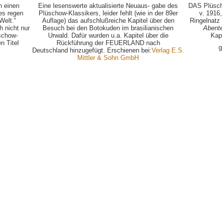
n einen
Eine lesenswerte aktualisierte Neuaus- gabe des
DAS Plüsch
des regen
Plüschow-Klassikers, leider fehlt (wie in der 89er
v. 1916
Welt.“
Auflage) das aufschlußreiche Kapitel über den
Ringelnatz
h nicht nur
Besuch bei den Botokuden im brasilianischen
Abent
üschow-
Urwald. Dafür wurden u.a. Kapitel über die
Kap
n Titel
Rückführung der FEUERLAND nach
g
Deutschland hinzugefügt. Erschienen bei:
Verlag E.S.
Mittler & Sohn GmbH