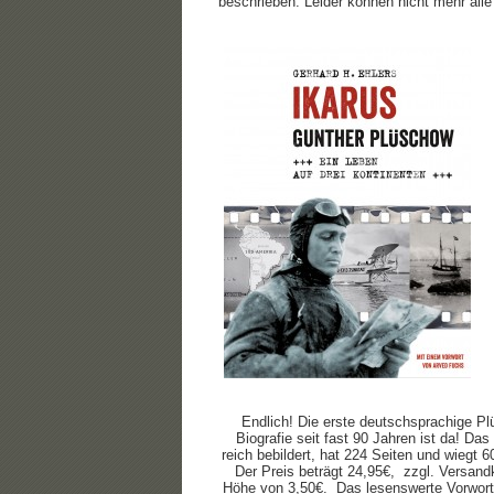
beschrieben. Leider können nicht mehr all
Endlich! Die erste deutschsprachige P
Biografie seit fast 90 Jahren ist da! Das
reich bebildert, hat 224 Seiten und wiegt
Der Preis beträgt 24,95€, zzgl. Versand
Höhe von 3,50€. Das lesenswerte Vorwor