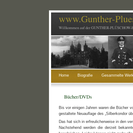
www.Gunther-Plue
Willkommen auf der GUNTHER-PLÜSCHOW-
Home
Biografie
Gesammelte Wer
Bücher/DVDs
Bis vor einigen Jahren waren die Bücher vo
gestaltete Neuauflage des „Silberkondor ü
Das hat sich in erfreulicherweise in den v
Nachstehend werden die derzeit bekannt