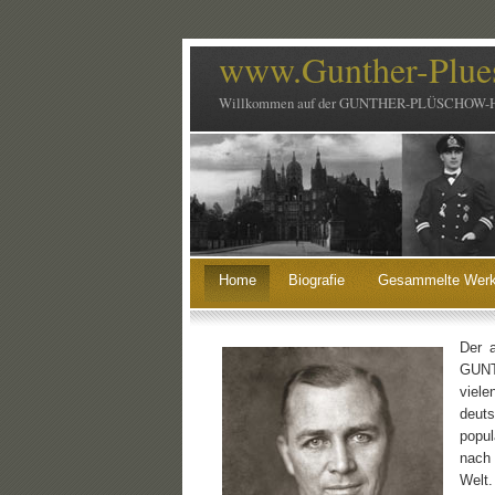
www.Gunther-Plue
Willkommen auf der GUNTHER-PLÜSCHOW-
Home
Biografie
Gesammelte Wer
Der a
GUNT
viele
deuts
popul
nach 
Welt