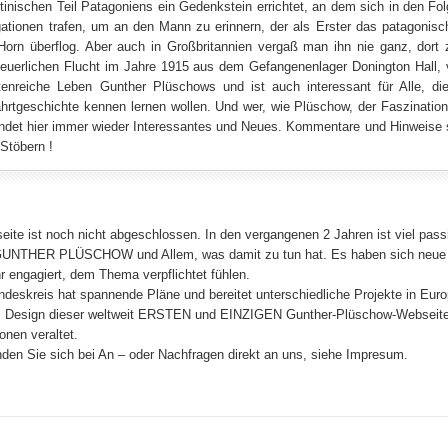
tinischen Teil Patagoniens ein Gedenkstein errichtet, an dem sich in den Fo
ationen trafen, um an den Mann zu erinnern, der als Erster das patagonisc
orn überflog. Aber auch in Großbritannien vergaß man ihn nie ganz, dort
euerlichen Flucht im Jahre 1915 aus dem Gefangenenlager Donington Hall, v
tenreiche Leben Gunther Plüschows und ist auch interessant für Alle, di
ahrtgeschichte kennen lernen wollen. Und wer, wie Plüschow, der Faszinati
findet hier immer wieder Interessantes und Neues. Kommentare und Hinweise
Stöbern !
eite ist noch nicht abgeschlossen. In den vergangenen 2 Jahren ist viel pas
NTHER PLÜSCHOW und Allem, was damit zu tun hat. Es haben sich neue ko
hr engagiert, dem Thema verpflichtet fühlen.
ndeskreis hat spannende Pläne und bereitet unterschiedliche Projekte in Euro
 Design dieser weltweit ERSTEN und EINZIGEN Gunther-Plüschow-Webseite 
onen veraltet.
nden Sie sich bei An – oder Nachfragen direkt an uns, siehe Impresum.