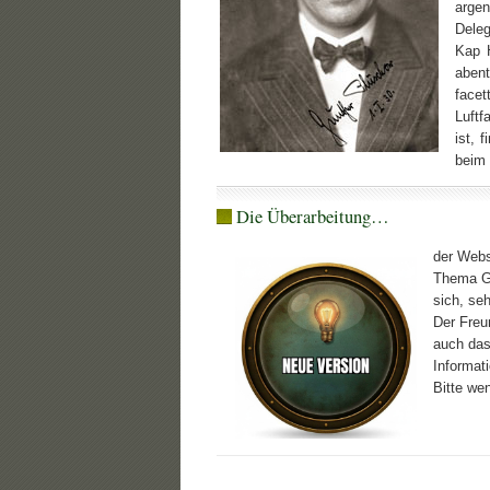
argen
Deleg
Kap H
abent
facet
Luftf
ist, 
beim 
Die Überarbeitung…
der Webs
Thema GU
sich, se
Der Freu
auch das
Informati
Bitte we