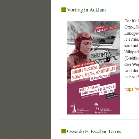
Vortrag in Anklam
Der für
Otto-Li
Ellboge
D-1738
wird au
Wikipedi
(Gleitf
den Weg
Und der
hier ver
https:/
Osvaldo E. Escobar Torres