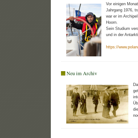
Vor einigen Mona
Jahrgang 1976, tr
war er im Archipe
Hoorn.
Sein Studium verd
und in der Antark
https://www.polar
Neu im Archiv
Da
ge
in
Üb
di
no