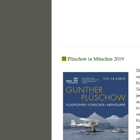
Plüschow in München 2019
D
w
K
S
j
a
i
v
K
g
D
ü