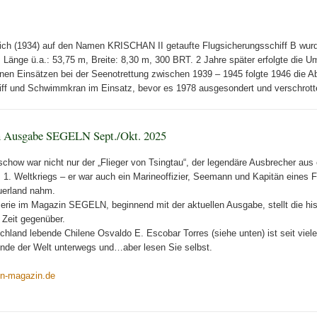
ich (1934) auf den Namen KRISCHAN II getaufte Flugsicherungsschiff B wurd
 Länge ü.a.: 53,75 m, Breite: 8,30 m, 300 BRT. 2 Jahre später erfolgte 
en Einsätzen bei der Seenotrettung zwischen 1939 – 1945 folgte 1946 die A
iff und Schwimmkran im Einsatz, bevor es 1978 ausgesondert und verschrott
len Ausgabe SEGELN Sept./Okt. 2025
chow war nicht nur der „Flieger von Tsingtau“, der legendäre Ausbrecher aus
 1. Weltkriegs – er war auch ein Marineoffizier, Seemann und Kapitän eines
uerland nahm.
serie im Magazin SEGELN, beginnend mit der aktuellen Ausgabe, stellt die hi
 Zeit gegenüber.
chland lebende Chilene Osvaldo E. Escobar Torres (siehe unten) ist seit viel
nde der Welt unterwegs und…aber lesen Sie selbst.
eln-magazin.de