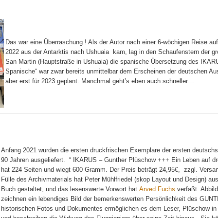
Das war eine Überraschung ! Als der Autor nach einer 6-wöchigen Reise au
2022 aus der Antarktis nach Ushuaia kam, lag in den Schaufenstern der gr
San Martin (Hauptstraße in Ushuaia) die spanische Übersetzung des IKARU
Spanische“ war zwar bereits unmittelbar dem Erscheinen der deutschen Ausg
aber erst für 2023 geplant. Manchmal geht’s eben auch schneller…
Anfang 2021 wurden die ersten druckfrischen Exemplare der ersten deutschsp
90 Jahren ausgeliefert. “ IKARUS – Gunther Plüschow +++ Ein Leben auf drei
hat 224 Seiten und wiegt 600 Gramm. Der Preis beträgt 24,95€, zzgl. Versa
Fülle des Archivmaterials hat Peter Mühlfriedel (skop Layout und Design) a
Buch gestaltet, und das lesenswerte Vorwort hat
Arved Fuchs
verfaßt. Abbil
zeichnen ein lebendiges Bild der bemerkenswerten Persönlichkeit des G
historischen Fotos und Dokumentes ermöglichen es dem Leser, Plüschow in 