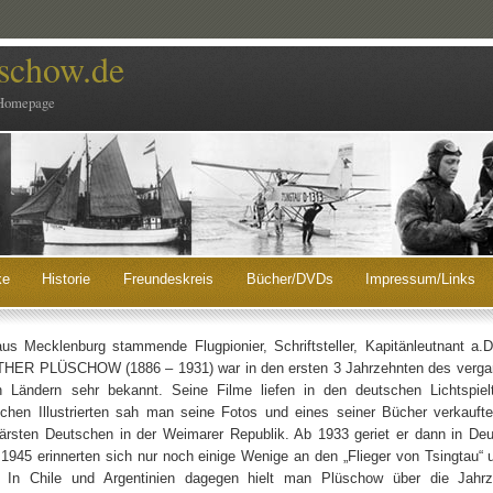
schow.de
Homepage
ke
Historie
Freundeskreis
Bücher/DVDs
Impressum/Links
us Mecklenburg stammende Flugpionier, Schriftsteller, Kapitänleutnant a.D
HER PLÜSCHOW (1886 – 1931) war in den ersten 3 Jahrzehnten des vergang
n Ländern sehr bekannt. Seine Filme liefen in den deutschen Lichtspielt
chen Illustrierten sah man seine Fotos und eines seiner Bücher verkauft
ärsten Deutschen in der Weimarer Republik. Ab 1933 geriet er dann in De
1945 erinnerten sich nur noch einige Wenige an den „Flieger von Tsingtau“
. In Chile und Argentinien dagegen hielt man Plüschow über die Jahr