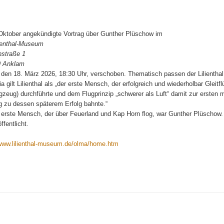
 Oktober angekündigte Vortrag über Gunther Plüschow im
lienthal-Museum
nstraße 1
9 Anklam
f den 18. März 2026, 18:30 Uhr, verschoben. Thematisch passen der Lilienth
a gilt Lilienthal als „der erste Mensch, der erfolgreich und wiederholbar Gleit
lugzeug) durchführte und dem Flugprinzip „schwerer als Luft“ damit zur erste
 zu dessen späterem Erfolg bahnte.“
 erste Mensch, der über Feuerland und Kap Horn flog, war Gunther Plüschow.
öffentlicht.
/www.lilienthal-museum.de/olma/home.htm