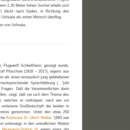
inem 2,30 Meter hohen Sockel erhebt sich
Er blickt nach Süden, in Richtung des
 Ushuaia als erster Mensch überflog.
en von Ushuaia.
 Flugwerft Schleißheim, gezeigt wurde,
tolf Plüschow (1918 – 2017), eigens aus
n als einen erstaunlich jung gebliebenen
ementsprechender Sprachfärbung (…“juht
 Fragen. Daß die Verantwortlichen dann
llen, zeigt, daß sie sich dem Thema des
, welches er verkörpert, nach wie vor
g verlesene Grußbotschaft der beiden in
enntnis genommen. Unter den etwa 250
sche
Astronaut Dr. Ulrich Walter
. 1993 war
on unterwegs in den unendlichen Weiten
r
Neumayer-Station III
waren eines der