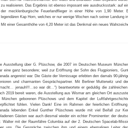
zu realisieren. Das Ergebnis ist ebenso imposant wie ausdrucksstark: auf e
der mecklenburgische Feuerlandflieger in einer Höhe von 1,90 Meter. 
legendären Kap Horn, welches er nur wenige Wochen nach seiner Landung in
Mit einer Gesamthöhe von 4,20 Meter ist das Denkmal ein neues Wahrzeich
ie Ausstellung über G. Plüschow, die 2007 im Deutschen Museum München,
ar eine ganz besondere; weil zur Eröffnung der Sohn des Flugpioniers, Gun
anada angereist war. Die Gäste der Vernissage erlebten den damals 90-jährige
enioren und charmanten Gesprächspartner. Mit Berliner Mutterwitz und d
emacht… jenauh!!!…so war dit…“) beantwortete er geduldig die zahlreichen
uch 2019 bereit waren, die Ausstellung aus Wismar am gleichen Ort auszuste
n München geborenen Plüschows und dem Kapitel der Luftfahrtgeschichte
erpflichtet fühlen. Vielen Dank! Eine im Rahmen der feierlichen Eröffnun
anada lebenden Enkel Gunther Plüschows wurde mit viel Beifall zur K
eladenen Gästen war auch diesmal wieder ein echter Prominenter: der deut
r. Walter mit der Raumfähre Columbia auf der 2. Deutschen Spacelab-Missi
ber uns. Die Gespräche zwischen ihm und einem ehemaligen Leiter de