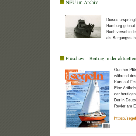
NEU im Archiv
Dieses ursprüngl
Hamburg gebaut.
Nach verschieden
als Bergungssch
Plüschow – Beitrag in der aktuel
Gunther Plüs
während des
Kurs auf Fe
Eine Artikel
der heutigen
Der in Deuts
Revier am E
https://seg