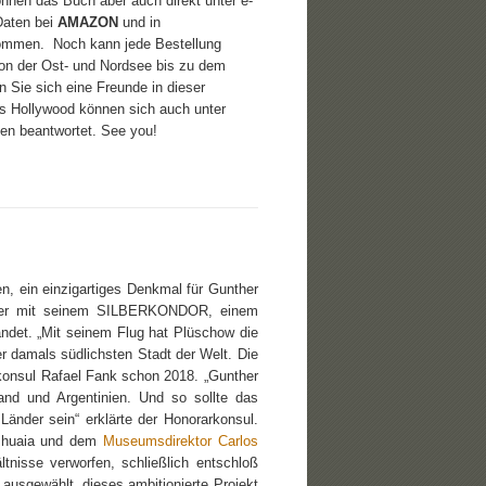
önnen das Buch aber auch direkt unter e-
Daten bei
AMAZON
und in
nommen. Noch kann jede Bestellung
von der Ost- und Nordsee bis zu dem
 Sie sich eine Freunde in dieser
us Hollywood können sich auch unter
en beantwortet. See you!
ien, ein einzigartiges Denkmal für Gunther
onier mit seinem SILBERKONDOR, einem
ndet. „Mit seinem Flug hat Plüschow die
r damals südlichsten Stadt der Welt. Die
konsul Rafael Fank schon 2018. „Gunther
nd und Argentinien. Und so sollte das
nder sein“ erklärte der Honorarkonsul.
Ushuaia und dem
Museumsdirektor
Carlos
tnisse verworfen, schließlich entschloß
ausgewählt, dieses ambitionierte Projekt