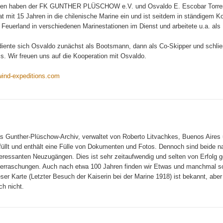
ten haben der FK GUNTHER PLÜSCHOW e.V. und Osvaldo E. Escobar Torres 
at mit 15 Jahren in die chilenische Marine ein und ist seitdem in ständigem 
l Feuerland in verschiedenen Marinestationen im Dienst und arbeitete u.a. al
iente sich Osvaldo zunächst als Bootsmann, dann als Co-Skipper und schlie
tis. Wir freuen uns auf die Kooperation mit Osvaldo.
wind-expeditions.com
s Gunther-Plüschow-Archiv, verwaltet von Roberto Litvachkes, Buenos Aires un
füllt und enthält eine Fülle von Dokumenten und Fotos. Dennoch sind beide n
teressanten Neuzugängen. Dies ist sehr zeitaufwendig und selten von Erfolg 
erraschungen. Auch nach etwa 100 Jahren finden wir Etwas und manchmal so
eser Karte (Letzter Besuch der Kaiserin bei der Marine 1918) ist bekannt, aber
ch nicht.