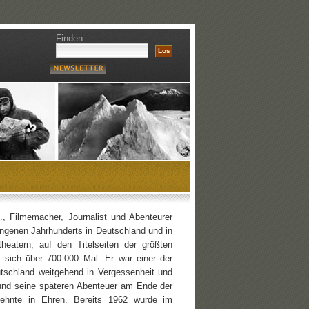
Finden
., Filmemacher, Journalist und Abenteurer
enen Jahrhunderts in Deutschland und in
heatern, auf den Titelseiten der größten
e sich über 700.000 Mal. Er war einer der
utschland weitgehend in Vergessenheit und
 und seine späteren Abenteuer am Ende der
zehnte in Ehren. Bereits 1962 wurde im