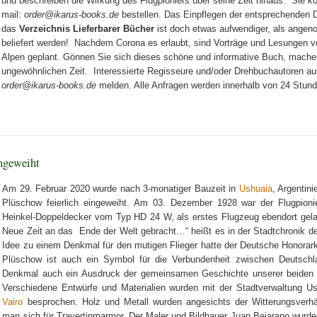
und beschreiben die Wirkung des Flugpioniers über seine Zeit hinaus. Sie k
mail:
order@ikarus-books.de
bestellen. Das Einpflegen der entsprechenden 
das
Verzeichnis Lieferbarer Bücher
ist doch etwas aufwendiger, als ange
beliefert werden! Nachdem Corona es erlaubt, sind Vorträge und Lesungen 
Alpen geplant. Gönnen Sie sich dieses schöne und informative Buch, machen
ungewöhnlichen Zeit. Interessierte Regisseure und/oder Drehbuchautoren a
order@ikarus-books.de
melden. Alle Anfragen werden innerhalb von 24 Stund
ngeweiht
Am 29. Februar 2020 wurde nach 3-monatiger Bauzeit in
Ushuaia
, Argentin
Plüschow feierlich eingeweiht. Am 03. Dezember 1928 war der Flugpi
Heinkel-Doppeldecker vom Typ HD 24 W, als erstes Flugzeug ebendort gela
Neue Zeit an das Ende der Welt gebracht…“ heißt es in der Stadtchronik de
Idee zu einem Denkmal für den mutigen Flieger hatte der Deutsche Honorar
Plüschow ist auch ein Symbol für die Verbundenheit zwischen Deutschla
Denkmal auch ein Ausdruck der gemeinsamen Geschichte unserer beiden Lä
Verschiedene Entwürfe und Materialien wurden mit der Stadtverwaltung 
Vairo
besprochen. Holz und Metall wurden angesichts der Witterungsverhäl
man sich für Travertinmarmor. Der Maler und Bildhauer Juan Bejarano wurde 