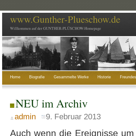
www.Gunther-Plueschow.de
Willkommen auf der GUNTHER-PLÜSCHOW-Homepage
Home
Biografie
Gesammelte Werke
Historie
Freundes
NEU im Archiv
admin
9. Februar 2013
Auch wenn die Ereignisse um