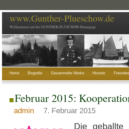
www.Gunther-Plueschow.de
Willkommen auf der GUNTHER-PLÜSCHOW-Homepage
Home
Biografie
Gesammelte Werke
Historie
Freundes
Februar 2015: Kooperati
admin
7. Februar 2015
Die geballte